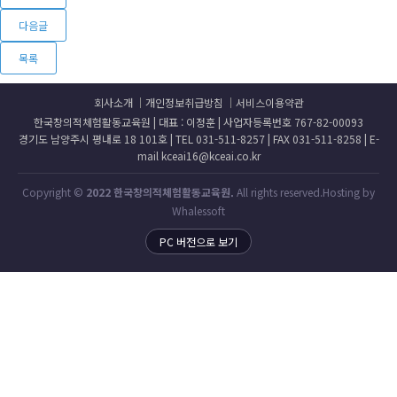
다음글
목록
회사소개
개인정보취급방침
서비스이용약관
한국창의적체험활동교육원 | 대표 : 이정훈 | 사업자등록번호 767-82-00093
경기도 남양주시 평내로 18 101호 | TEL 031-511-8257 | FAX 031-511-8258 | E-
mail kceai16@kceai.co.kr
Copyright ©
2022 한국창의적체험활동교육원.
All rights reserved.Hosting by
Whalessoft
PC 버전으로 보기