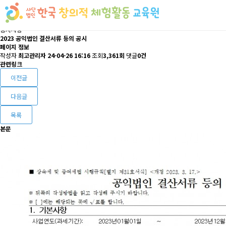
공지사항
2023 공익법인 결산서류 등의 공시
페이지 정보
작성자
최고관리자
24-04-26 16:16
조회
3,361회
댓글
0건
관련링크
이전글
다음글
목록
본문