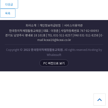
다음글
목록
회사소개
개인정보취급방침
서비스이용약관
한국창의적체험활동교육원 | 대표 : 이정훈 | 사업자등록번호 767-82-00093
경기도 남양주시 평내로 18 101호 | TEL 031-511-8257 | FAX 031-511-8258 | E-
mail kceai16@kceai.co.kr
Copyright ©
2022 한국창의적체험활동교육원.
All rights reserved.Hosting by
Whalessoft
PC 버전으로 보기