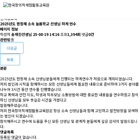
선택형교육
2025년도 한창체 소속 늘봄학교 선생님 하계 연수
페이지 정보
작성자
송재진선생님
25-08-19 14:16
조회
1,394회
댓글
0건
관련링크
다음글
목록
본문
2025년도 한창체 소속 선생님분들에게 진행되는 하계연수가 처음으로 개최되었습니다.
저희 법인과 시작을 함께하시는 모든 선생님들에게 필요한 내용으로 준비하여 3가지 분야를
나누어 3시간 동안 연수를 진행했습니다.
학교 폭력과 안전 지도, 학생과 학부모님 소통방법에 대한 중요한 내용들을 연수하였고 참석
하신 선생님들 모두 뜻깊은 시간을 가졌다고
말씀해주셨습니다.
저희 한국창의적체험활동교육원은 항상 소속 선생님들과 함께 고민하고 발전방향을 모색하
는 법인이 되겠습니다.
참석해주시고 연수에 도움을 주신 모든 선생님 및 관계자 분들에게 깊은 감사의 말씀드립니
다.
댓글목록
등록된 댓글이 없습니다.