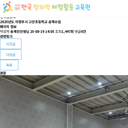
선택형교육
2025년도 의정부시 고산초등학교 공개수업
페이지 정보
작성자
송재진선생님
25-08-19 14:05
조회
1,447회
댓글
0건
관련링크
이전글
다음글
목록
본문