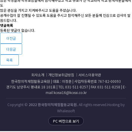
많은 학생들과 학부모님들께서 참석해주셨고 학교 규모가 큰 학교라서 학교 관계자분들께서
도
많은 관심을 가지고 지켜봐주시고 도움을 주셨습니다.
공개수업이 잘 진행될 수 있도록 도움을 주시고 참석해주신 모든 분들께 진심으로 감사의 말
씀드립니다.
댓글목록
등록된 댓글이 없습니다.
이전글
다음글
목록
회사소개
개인정보취급방침
서비스이용약관
한국창의적체험활동교육원 | 대표 : 이정훈 | 사업자등록번호 767-82-00093
경기도 남양주시 평내로 18 101호 | TEL 031-511-8257 | FAX 031-511-8258 | E-
mail kceai16@kceai.co.kr
Copyright ©
2022 한국창의적체험활동교육원.
All rights reserved.Hosting by
Whalessoft
PC 버전으로 보기