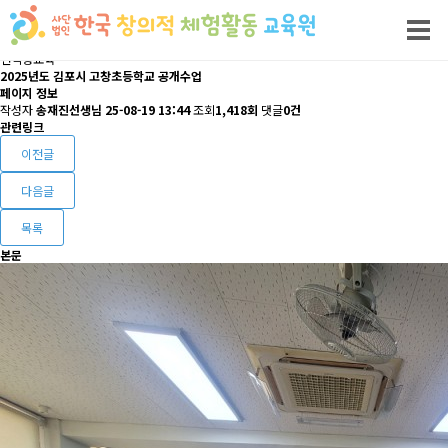
선택형교육
2025년도 김포시 고창초등학교 공개수업
페이지 정보
작성자
송재진선생님
25-08-19 13:44
조회
1,418회
댓글
0건
관련링크
이전글
다음글
목록
본문